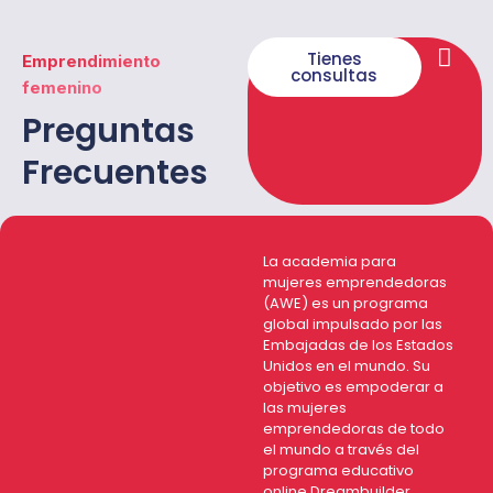
Tienes
Emprendimiento
consultas
femenino
Preguntas
Frecuentes
La academia para
mujeres emprendedoras
(AWE) es un programa
global impulsado por las
Embajadas de los Estados
Unidos en el mundo. Su
objetivo es empoderar a
las mujeres
emprendedoras de todo
el mundo a través del
programa educativo
online Dreambuilder,